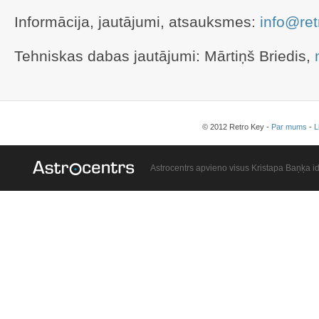
Informācija, jautājumi, atsauksmes:
info@ret
Tehniskas dabas jautājumi: Mārtiņš Briedis,
© 2012 Retro Key -
Par mums
-
L
Astrocentrs apvieno visus Kristapa Baņķa id