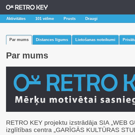
Aktivitātes
101 vēlme
Prusts
Draugi
Par mums
Distances līgums
Lietošanas noteikumi
Privā
Par mums
RETRO KEY projektu izstrādāja SIA „WEB G
izglītības centra „GARĪGĀS KULTŪRAS STUD